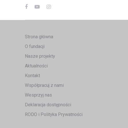
Strona główna
O fundacji
Nasze projekty
Aktualności
Kontakt
Współpracuj z nami
Wesprzyj nas
Deklaracja dostępności
RODO i Polityka Prywatności