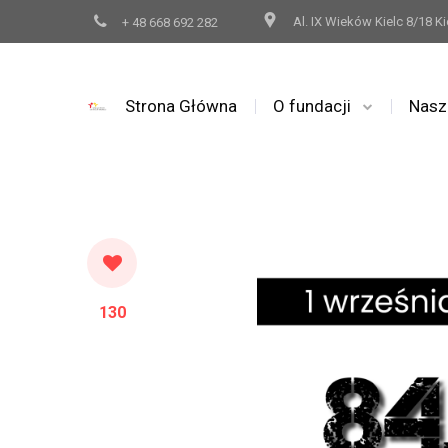
Al. IX Wieków Kielc 8/18 Ki
+ 48 668 692 282
Strona Główna
O fundacji
Nasz
130