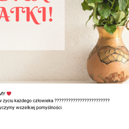
AMY
 życiu każdego człowieka ????????‍????????‍????‍????
zymy wszelkiej pomyślności.