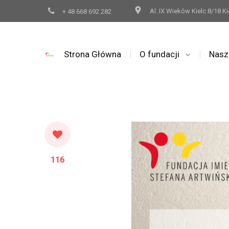
Al. IX Wieków Kielc 8/18 Ki
+ 48 668 692 282
Strona Główna
O fundacji
Nasz
116