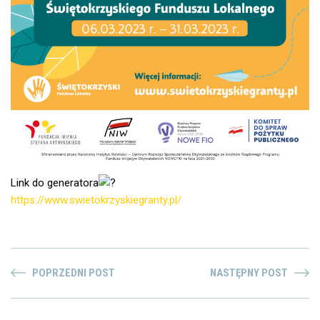
Link do generatora
https://www.swietokrzyskiegranty.pl/
POPRZEDNI POST
NASTĘPNY POST